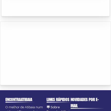
ENCONTRAATIBAIA
LINKS RÁPIDOS
NOVIDADES POR E-
MAIL
O melhor de Atibaia num
Sobre