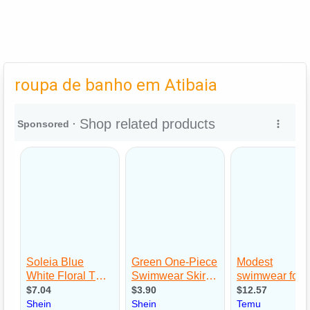
roupa de banho em Atibaia