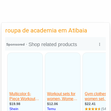
roupa de academia em Atibaia