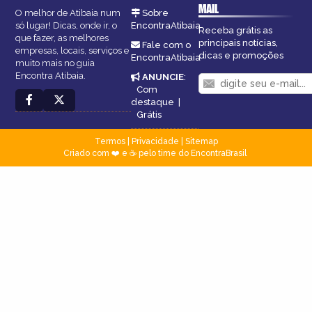
MAIL
O melhor de Atibaia num
Sobre
só lugar! Dicas, onde ir, o
EncontraAtibaia
Receba grátis as
que fazer, as melhores
principais notícias,
Fale com o
empresas, locais, serviços e
dicas e promoções
EncontraAtibaia
muito mais no guia
Encontra Atibaia.
ANUNCIE
:
Com
destaque
|
Grátis
Termos
|
Privacidade
|
Sitemap
Criado com ❤️ e ☕ pelo time do EncontraBrasil