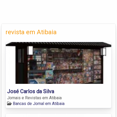
revista em Atibaia
José Carlos da Silva
Jornais e Revistas em Atibaia
Bancas de Jornal em Atibaia