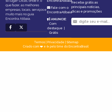
só lugar! Dicas, onde ir, o
EncontraAtibaia
Receba grátis as
que fazer, as melhores
principais notícias,
Fale com o
empresas, locais, serviços e
dicas e promoções
EncontraAtibaia
muito mais no guia
Encontra Atibaia.
ANUNCIE
:
Com
destaque
|
Grátis
Termos
|
Privacidade
|
Sitemap
Criado com ❤️ e ☕ pelo time do EncontraBrasil