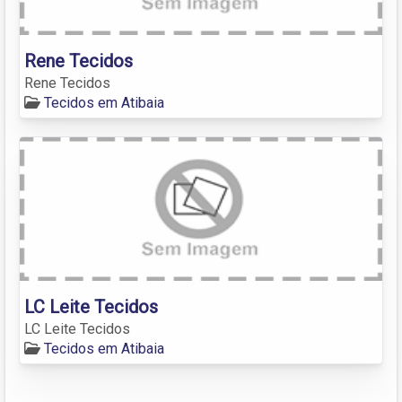
Rene Tecidos
Rene Tecidos
Tecidos em Atibaia
LC Leite Tecidos
LC Leite Tecidos
Tecidos em Atibaia