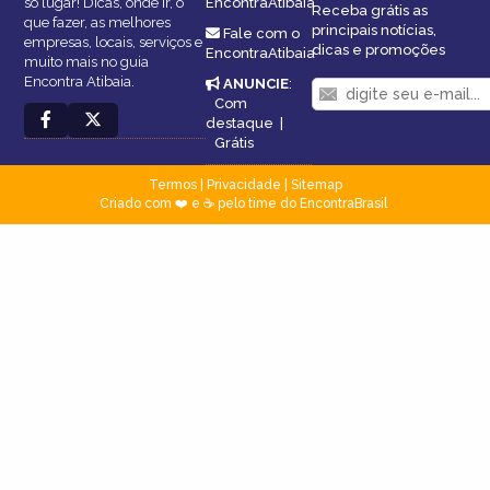
só lugar! Dicas, onde ir, o
EncontraAtibaia
Receba grátis as
que fazer, as melhores
principais notícias,
Fale com o
empresas, locais, serviços e
dicas e promoções
EncontraAtibaia
muito mais no guia
Encontra Atibaia.
ANUNCIE
:
Com
destaque
|
Grátis
Termos
|
Privacidade
|
Sitemap
Criado com ❤️ e ☕ pelo time do EncontraBrasil