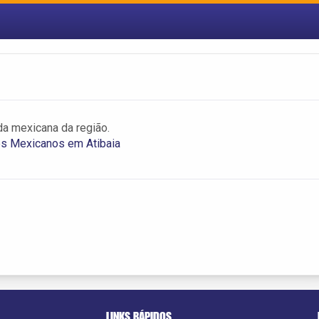
a mexicana da região.
es Mexicanos em Atibaia
LINKS RÁPIDOS