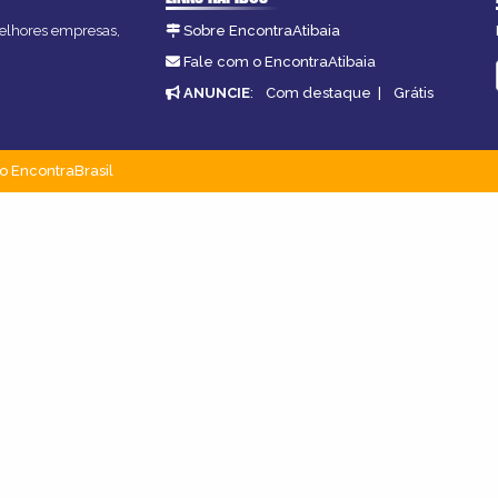
 melhores empresas,
Sobre EncontraAtibaia
Fale com o EncontraAtibaia
ANUNCIE
:
Com destaque
|
Grátis
o EncontraBrasil