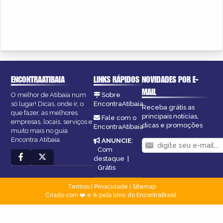
ENCONTRAATIBAIA
LINKS RÁPIDOS
NOVIDADES POR E-
MAIL
O melhor de Atibaia num
Sobre
só lugar! Dicas, onde ir, o
EncontraAtibaia
Receba grátis as
que fazer, as melhores
principais notícias,
Fale com o
empresas, locais, serviços e
dicas e promoções
EncontraAtibaia
muito mais no guia
Encontra Atibaia.
ANUNCIE
:
Com
destaque
|
Grátis
Termos
|
Privacidade
|
Sitemap
Criado com ❤️ e ☕ pelo time do EncontraBrasil