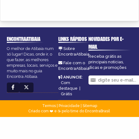
ENCONTRAATIBAIA
LINKS RÁPIDOS
NOVIDADES POR E-
MAIL
O melhor de Atibaia num
Sobre
só lugar! Dicas, onde ir, o
EncontraAtibaia
Receba grátis as
que fazer, as melhores
principais notícias,
Fale com o
empresas, locais, serviços e
dicas e promoções
EncontraAtibaia
muito mais no guia
Encontra Atibaia.
ANUNCIE
:
Com
destaque
|
Grátis
Termos
|
Privacidade
|
Sitemap
Criado com ❤️ e ☕ pelo time do EncontraBrasil