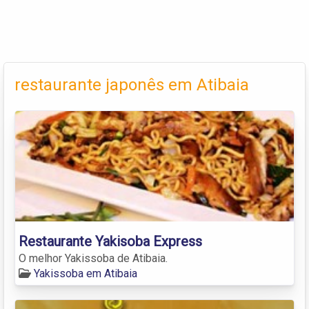
restaurante japonês em Atibaia
Restaurante Yakisoba Express
O melhor Yakissoba de Atibaia.
Yakissoba em Atibaia