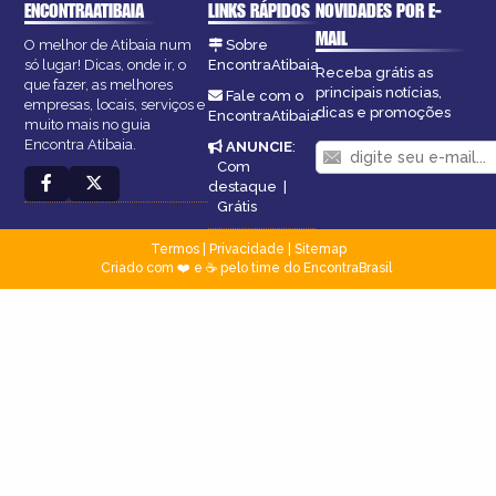
ENCONTRAATIBAIA
LINKS RÁPIDOS
NOVIDADES POR E-
MAIL
O melhor de Atibaia num
Sobre
só lugar! Dicas, onde ir, o
EncontraAtibaia
Receba grátis as
que fazer, as melhores
principais notícias,
Fale com o
empresas, locais, serviços e
dicas e promoções
EncontraAtibaia
muito mais no guia
Encontra Atibaia.
ANUNCIE
:
Com
destaque
|
Grátis
Termos
|
Privacidade
|
Sitemap
Criado com ❤️ e ☕ pelo time do EncontraBrasil