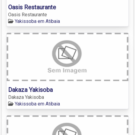
Oasis Restaurante
Oasis Restaurante
Yakissoba em Atibaia
Dakaza Yakisoba
Dakaza Yakisoba
Yakissoba em Atibaia