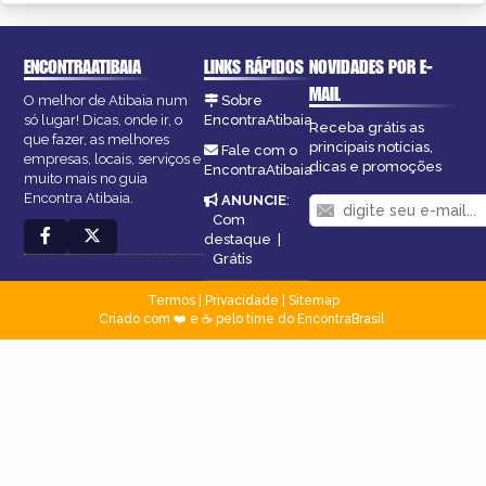
ENCONTRAATIBAIA
LINKS RÁPIDOS
NOVIDADES POR E-
MAIL
O melhor de Atibaia num
Sobre
só lugar! Dicas, onde ir, o
EncontraAtibaia
Receba grátis as
que fazer, as melhores
principais notícias,
Fale com o
empresas, locais, serviços e
dicas e promoções
EncontraAtibaia
muito mais no guia
Encontra Atibaia.
ANUNCIE
:
Com
destaque
|
Grátis
Termos
|
Privacidade
|
Sitemap
Criado com ❤️ e ☕ pelo time do EncontraBrasil