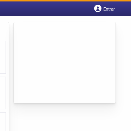
Entrar
Cadastrar empresa
Fazer login
Criar conta