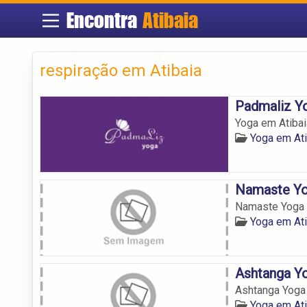
Encontra
Atibaia
respiração em Atibaia
Padmaliz Y
Yoga em Atibai
Yoga em Ati
Namaste Yo
Namaste Yoga 
Yoga em Ati
Ashtanga Yo
Ashtanga Yoga 
Yoga em Ati