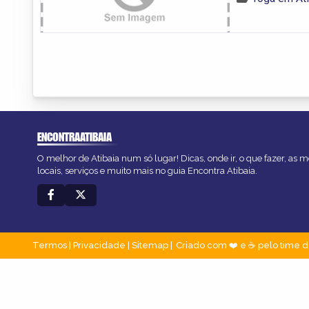
ENCONTRAATIBAIA
O melhor de Atibaia num só lugar! Dicas, onde ir, o que fazer, as
locais, serviços e muito mais no guia Encontra Atibaia.
Termos
|
Privacidade
|
Sitemap
Criado com ❤️ e ☕ pelo time d