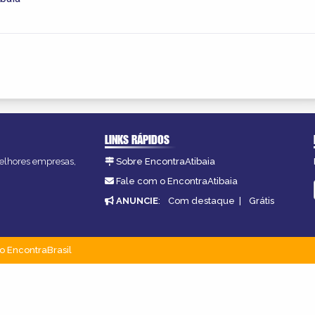
LINKS RÁPIDOS
 melhores empresas,
Sobre EncontraAtibaia
Fale com o EncontraAtibaia
ANUNCIE
:
Com destaque
|
Grátis
o EncontraBrasil