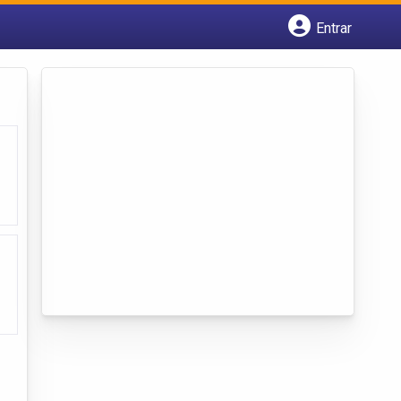
Entrar
Cadastrar empresa
Fazer login
Criar conta