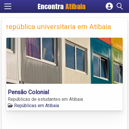
Encontra
Atibaia
Cadastrar empresa
Fazer login
república universitaria em Atibaia
Criar conta
Pensão Colonial
Repúblicas de estudantes em Atibaia
Repúblicas em Atibaia