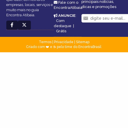
principais notícias,
Fale com o
empresas, locais, serviços e
dicas e promoções
EncontraAtibaia
muito mais no guia
Encontra Atibaia.
ANUNCIE
:
Com
destaque
|
Grátis
Termos
|
Privacidade
|
Sitemap
Criado com ❤️ e ☕ pelo time do EncontraBrasil