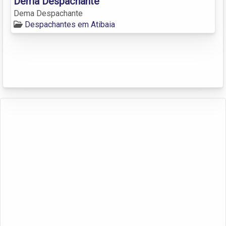
Dema Despachante
Dema Despachante
Despachantes em Atibaia