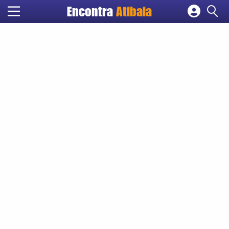
Encontra
Atibaia
Cadastrar empresa
Fazer login
Criar conta