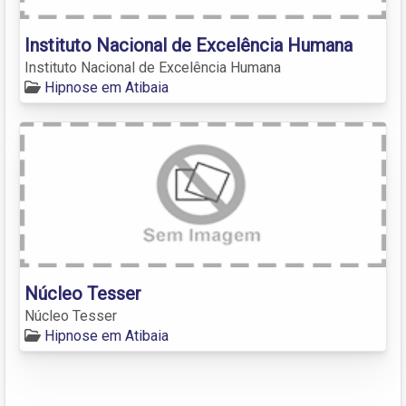
Instituto Nacional de Excelência Humana
Instituto Nacional de Excelência Humana
Hipnose em Atibaia
Núcleo Tesser
Núcleo Tesser
Hipnose em Atibaia