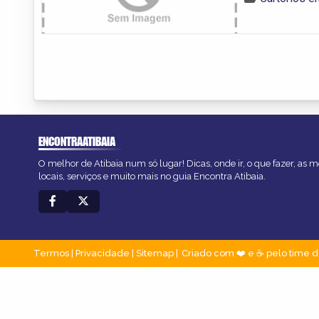
ENCONTRAATIBAIA
O melhor de Atibaia num só lugar! Dicas, onde ir, o que fazer, as
locais, serviços e muito mais no guia Encontra Atibaia.
Termos
|
Privacidade
|
Sitemap
Criado com ❤️ e ☕ pelo time d