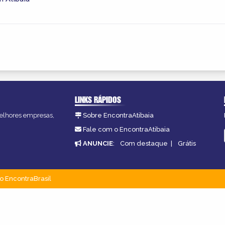
LINKS RÁPIDOS
 melhores empresas,
Sobre EncontraAtibaia
Fale com o EncontraAtibaia
ANUNCIE
:
Com destaque
|
Grátis
o EncontraBrasil