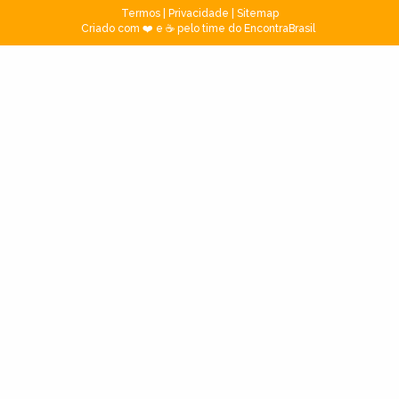
Termos
|
Privacidade
|
Sitemap
Criado com ❤️ e ☕ pelo time do EncontraBrasil