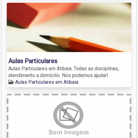
Aulas Particulares
Aulas Particulares em Atibaia. Todas as disciplinas,
atendimento a domicilio. Nós podemos ajudar!
Aulas Particulares em Atibaia