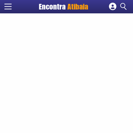
Encontra
Atibaia
Cadastrar empresa
Fazer login
Criar conta