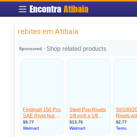
Encontra
Atibaia
rebites em Atibaia