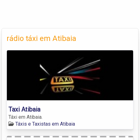
rádio táxi em Atibaia
Taxi Atibaia
Táxi em Atibaia.
Táxis e Taxistas em Atibaia