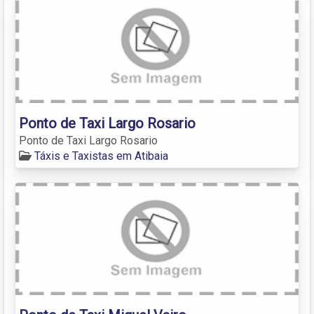
Ponto de Taxi Largo Rosario
Ponto de Taxi Largo Rosario
Táxis e Taxistas em Atibaia