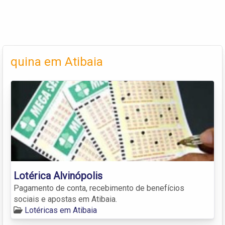
quina em Atibaia
Lotérica Alvinópolis
Pagamento de conta, recebimento de benefícios
sociais e apostas em Atibaia.
Lotéricas em Atibaia