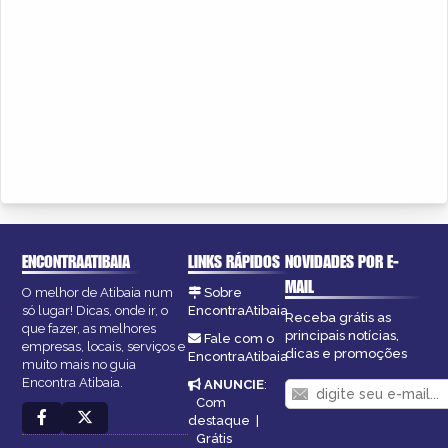
ENCONTRAATIBAIA
LINKS RÁPIDOS
NOVIDADES POR E-
MAIL
O melhor de Atibaia num
Sobre
só lugar! Dicas, onde ir, o
EncontraAtibaia
Receba grátis as
que fazer, as melhores
principais notícias,
Fale com o
empresas, locais, serviços e
dicas e promoções
EncontraAtibaia
muito mais no guia
Encontra Atibaia.
ANUNCIE
:
Com
destaque
|
Grátis