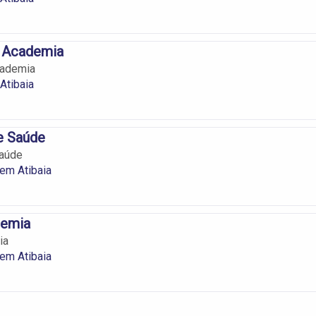
s Academia
cademia
Atibaia
e Saúde
Saúde
em Atibaia
demia
ia
em Atibaia