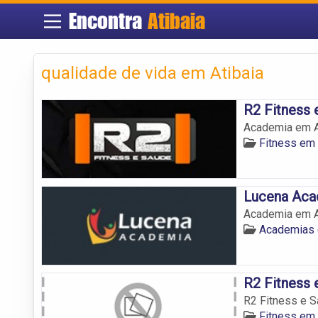
Encontra
Atibaia
qualidade de vida em Atibaia
R2 Fitness 
Academia em At
Fitness em 
Lucena Aca
Academia em At
Academias 
R2 Fitness 
R2 Fitness e 
Fitness em 