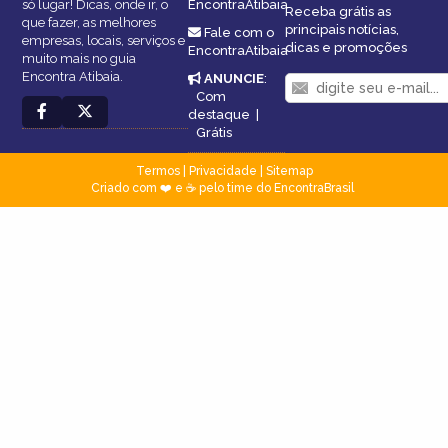
só lugar! Dicas, onde ir, o
EncontraAtibaia
Receba grátis as
que fazer, as melhores
principais notícias,
Fale com o
empresas, locais, serviços e
dicas e promoções
EncontraAtibaia
muito mais no guia
Encontra Atibaia.
ANUNCIE
:
Com
destaque
|
Grátis
Termos
|
Privacidade
|
Sitemap
Criado com ❤️ e ☕ pelo time do EncontraBrasil