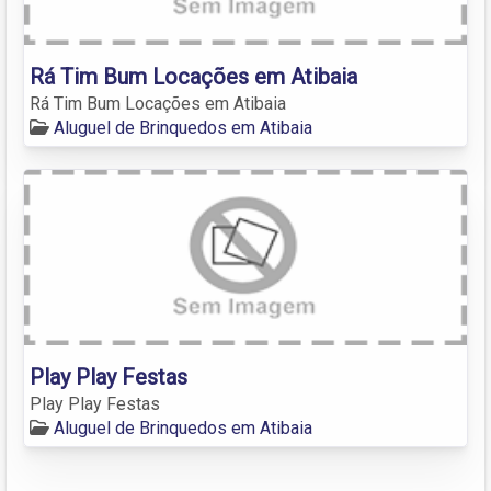
Rá Tim Bum Locações em Atibaia
Rá Tim Bum Locações em Atibaia
Aluguel de Brinquedos em Atibaia
Play Play Festas
Play Play Festas
Aluguel de Brinquedos em Atibaia