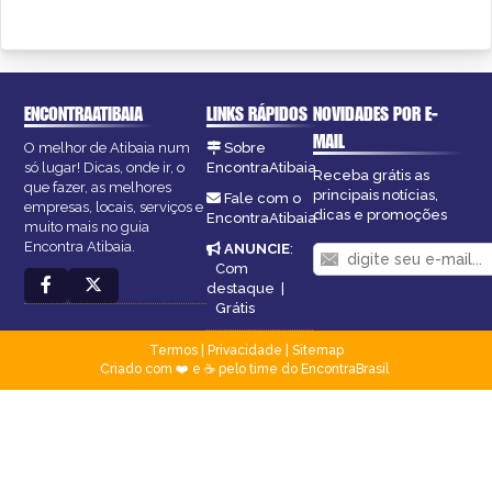
ENCONTRAATIBAIA
LINKS RÁPIDOS
NOVIDADES POR E-
MAIL
O melhor de Atibaia num
Sobre
só lugar! Dicas, onde ir, o
EncontraAtibaia
Receba grátis as
que fazer, as melhores
principais notícias,
Fale com o
empresas, locais, serviços e
dicas e promoções
EncontraAtibaia
muito mais no guia
Encontra Atibaia.
ANUNCIE
:
Com
destaque
|
Grátis
Termos
|
Privacidade
|
Sitemap
Criado com ❤️ e ☕ pelo time do EncontraBrasil