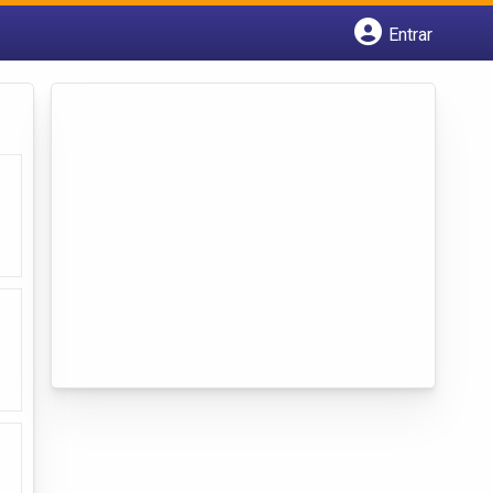
Entrar
Cadastrar empresa
Fazer login
Criar conta