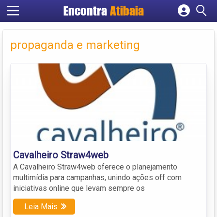
Encontra
Atibaia
Cadastrar empresa
Fazer login
propaganda e marketing
Criar conta
Cavalheiro Straw4web
A Cavalheiro Straw4web oferece o planejamento
multimídia para campanhas, unindo ações off com
iniciativas online que levam sempre os
Leia Mais