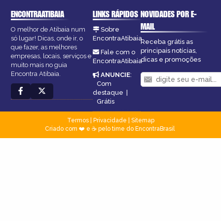
ENCONTRAATIBAIA
LINKS RÁPIDOS
NOVIDADES POR E-
MAIL
O melhor de Atibaia num
Sobre
só lugar! Dicas, onde ir, o
EncontraAtibaia
Receba grátis as
que fazer, as melhores
principais notícias,
Fale com o
empresas, locais, serviços e
dicas e promoções
EncontraAtibaia
muito mais no guia
Encontra Atibaia.
ANUNCIE
:
Com
destaque
|
Grátis
Termos
|
Privacidade
|
Sitemap
Criado com ❤️ e ☕ pelo time do EncontraBrasil