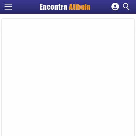
Encontra
Atibaia
Cadastrar empresa
Fazer login
Criar conta