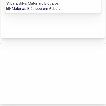
Silva & Silva Materiais Elétricos
Materias Elétricos em Atibaia