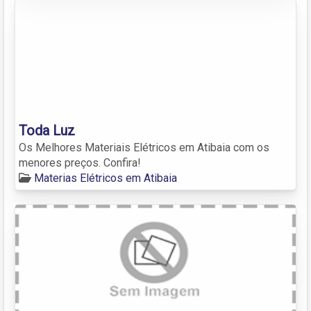
Toda Luz
Os Melhores Materiais Elétricos em Atibaia com os
menores preços. Confira!
Materias Elétricos em Atibaia