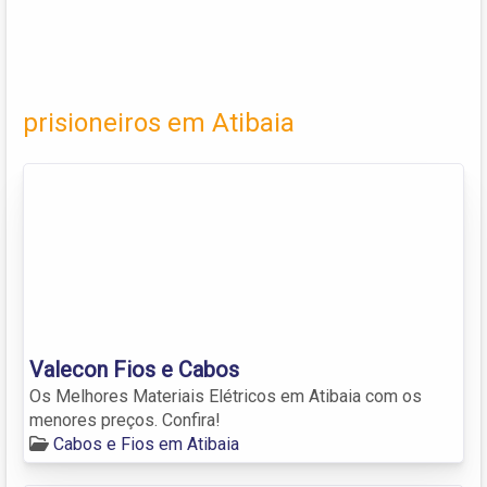
prisioneiros em Atibaia
Valecon Fios e Cabos
Os Melhores Materiais Elétricos em Atibaia com os
menores preços. Confira!
Cabos e Fios em Atibaia