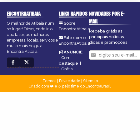
ENCONTRAATIBAIA
LINKS RÁPIDOS
NOVIDADES POR E-
MAIL
O melhor de Atibaia num
Sobre
só lugar! Dicas, onde ir, o
EncontraAtibaia
Receba grátis as
que fazer, as melhores
principais notícias,
Fale com o
empresas, locais, serviços e
dicas e promoções
EncontraAtibaia
muito mais no guia
Encontra Atibaia.
ANUNCIE
:
Com
destaque
|
Grátis
Termos
|
Privacidade
|
Sitemap
Criado com ❤️ e ☕ pelo time do EncontraBrasil