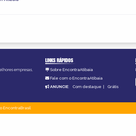
LINKS RÁPIDOS
 melhores empresas,
Sobre EncontraAtibaia
Fale com o EncontraAtibaia
ANUNCIE
:
Com destaque
|
Grátis
o EncontraBrasil