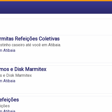
mitas Refeições Coletivas
stinho caseiro até você em Atibaia.
m Atibaia
imos e Disk Marmitex
s e Disk Marmitex
m Atibaia
efeições
ições
m Atibaia