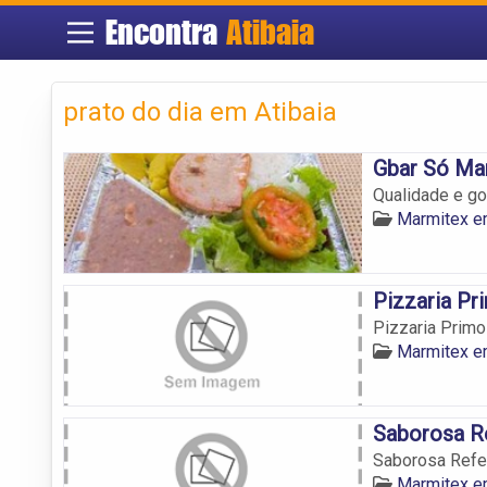
Encontra
Atibaia
prato do dia em Atibaia
Gbar Só Mar
Qualidade e go
Marmitex e
Pizzaria Pr
Pizzaria Primo
Marmitex e
Saborosa R
Saborosa Refe
Marmitex e