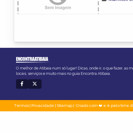
ENCONTRAATIBAIA
O melhor de Atibaia num só lugar! Dicas, onde ir, o que fazer, as
locais, serviços e muito mais no guia Encontra Atibaia.
Termos
|
Privacidade
|
Sitemap
Criado com ❤️ e ☕ pelo time d