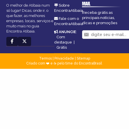
MAIL
O melhor de Atibaia num
Sobre
só lugar! Dicas, onde ir, o
EncontraAtibaia
Receba grátis as
que fazer, as melhores
principais notícias,
Fale com o
empresas, locais, serviços e
dicas e promoções
EncontraAtibaia
muito mais no guia
Encontra Atibaia.
ANUNCIE
:
Com
destaque
|
Grátis
Termos
|
Privacidade
|
Sitemap
Criado com ❤️ e ☕ pelo time do EncontraBrasil