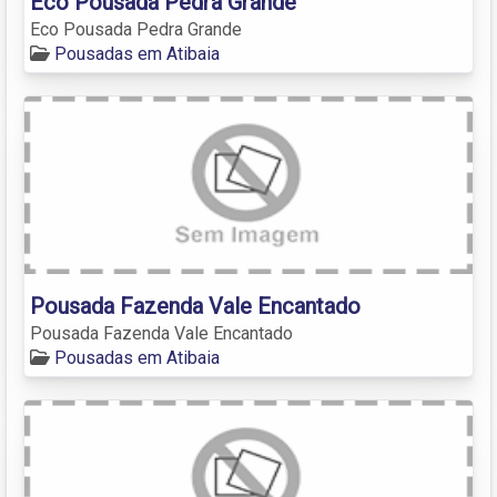
Eco Pousada Pedra Grande
Eco Pousada Pedra Grande
Pousadas em Atibaia
Pousada Fazenda Vale Encantado
Pousada Fazenda Vale Encantado
Pousadas em Atibaia