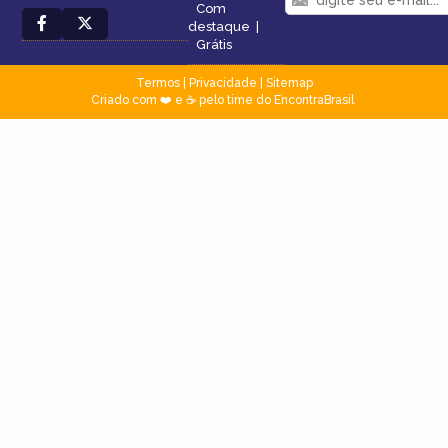
Com
destaque
|
Grátis
Termos
|
Privacidade
|
Sitemap
Criado com ❤️ e ☕ pelo time do EncontraBrasil