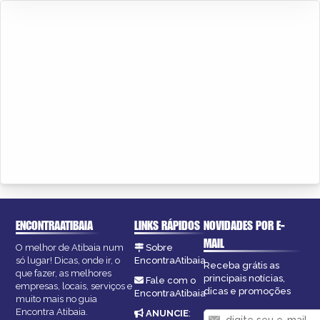
ENCONTRAATIBAIA
LINKS RÁPIDOS
NOVIDADES POR E-
MAIL
O melhor de Atibaia num
Sobre
só lugar! Dicas, onde ir, o
EncontraAtibaia
Receba grátis as
que fazer, as melhores
principais notícias,
Fale com o
empresas, locais, serviços e
dicas e promoções
EncontraAtibaia
muito mais no guia
Encontra Atibaia.
ANUNCIE
: