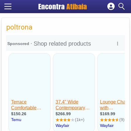
Encontra
Atibaia
Cadastrar empresa
Fazer login
poltrona
Criar conta