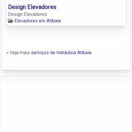
Design Elevadores
Design Elevadores
Elevadores em Atibaia
» Veja mais
serviços de hidráulica Atibaia