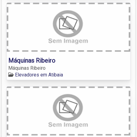
Máquinas Ribeiro
Máquinas Ribeiro
Elevadores em Atibaia