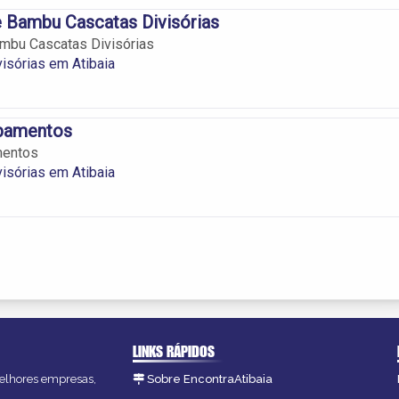
e Bambu Cascatas Divisórias
ambu Cascatas Divisórias
visórias em Atibaia
abamentos
mentos
visórias em Atibaia
LINKS RÁPIDOS
 melhores empresas,
Sobre EncontraAtibaia