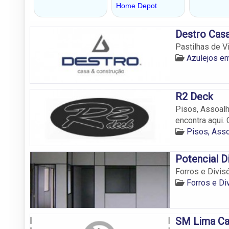
Destro Casa
Pastilhas de V
Azulejos em
R2 Deck
Pisos, Assoalh
encontra aqui. 
Pisos, Ass
Potencial D
Forros e Divisó
Forros e Di
SM Lima Ca