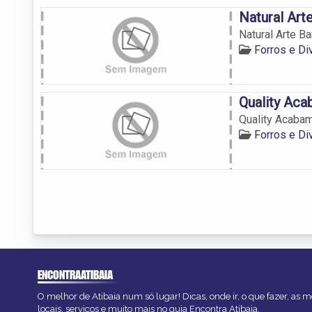
Natural Art
Natural Arte B
Forros e Di
Quality Ac
Quality Acaba
Forros e Di
ENCONTRAATIBAIA
O melhor de Atibaia num só lugar! Dicas, onde ir, o que fazer, as
locais, serviços e muito mais no guia Encontra Atibaia.