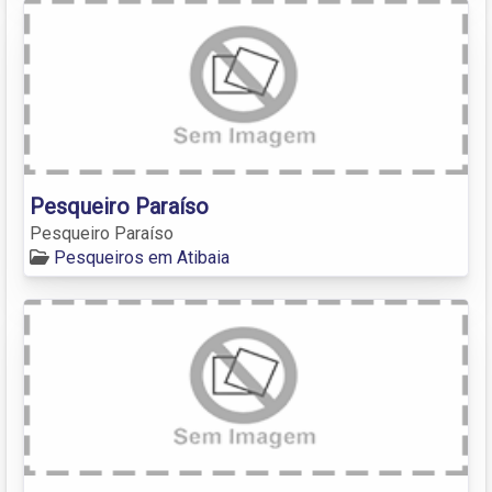
Pesqueiro Paraíso
Pesqueiro Paraíso
Pesqueiros em Atibaia