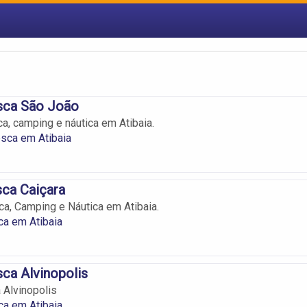
sca São João
a, camping e náutica em Atibaia.
sca em Atibaia
ca Caiçara
a, Camping e Náutica em Atibaia.
ca em Atibaia
ca Alvinopolis
 Alvinopolis
ca em Atibaia