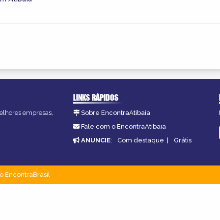
LINKS RÁPIDOS
 melhores empresas,
Sobre EncontraAtibaia
Fale com o EncontraAtibaia
ANUNCIE
:
Com destaque
|
Grátis
o EncontraBrasil