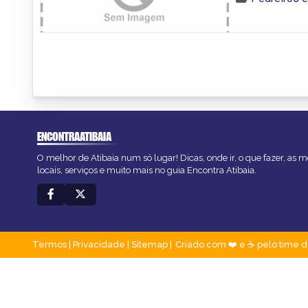
ENCONTRAATIBAIA
O melhor de Atibaia num só lugar! Dicas, onde ir, o que fazer, as
locais, serviços e muito mais no guia Encontra Atibaia.
Termos
|
Privacidade
|
Sitemap
Criado com ❤️ e ☕ pelo time d