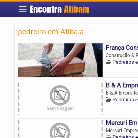
Encontra
Atibaia
pedreiro em Atibaia
França Cons
Construção & R
Pedreiros e
B & A Empr
B & A Empreit
Pedreiros e
Mercuri Emp
Mercuri Emprei
Pedreiros e