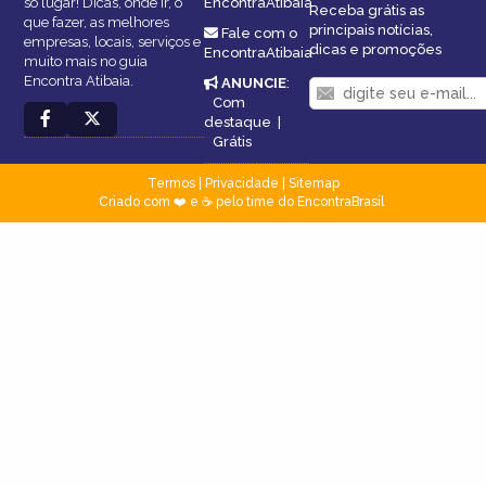
só lugar! Dicas, onde ir, o
EncontraAtibaia
Receba grátis as
que fazer, as melhores
principais notícias,
Fale com o
empresas, locais, serviços e
dicas e promoções
EncontraAtibaia
muito mais no guia
Encontra Atibaia.
ANUNCIE
:
Com
destaque
|
Grátis
Termos
|
Privacidade
|
Sitemap
Criado com ❤️ e ☕ pelo time do EncontraBrasil