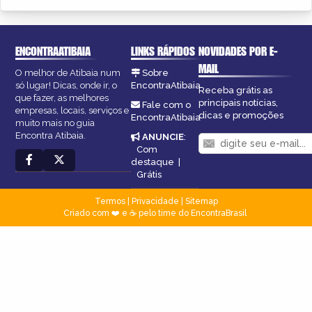
ENCONTRAATIBAIA
LINKS RÁPIDOS
NOVIDADES POR E-
MAIL
O melhor de Atibaia num
Sobre
só lugar! Dicas, onde ir, o
EncontraAtibaia
Receba grátis as
que fazer, as melhores
principais notícias,
Fale com o
empresas, locais, serviços e
dicas e promoções
EncontraAtibaia
muito mais no guia
Encontra Atibaia.
ANUNCIE
:
Com
destaque
|
Grátis
Termos
|
Privacidade
|
Sitemap
Criado com ❤️ e ☕ pelo time do EncontraBrasil