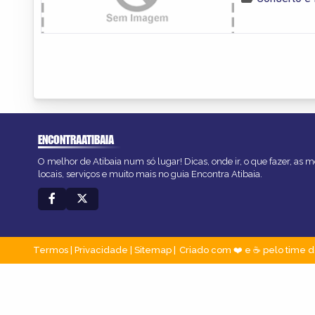
ENCONTRAATIBAIA
O melhor de Atibaia num só lugar! Dicas, onde ir, o que fazer, as
locais, serviços e muito mais no guia Encontra Atibaia.
Termos
|
Privacidade
|
Sitemap
Criado com ❤️ e ☕ pelo time d