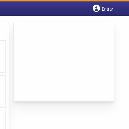
Entrar
Cadastrar empresa
Fazer login
Criar conta