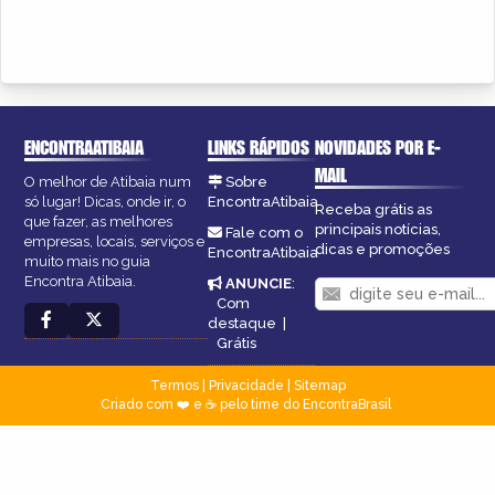
ENCONTRAATIBAIA
LINKS RÁPIDOS
NOVIDADES POR E-
MAIL
O melhor de Atibaia num
Sobre
só lugar! Dicas, onde ir, o
EncontraAtibaia
Receba grátis as
que fazer, as melhores
principais notícias,
Fale com o
empresas, locais, serviços e
dicas e promoções
EncontraAtibaia
muito mais no guia
Encontra Atibaia.
ANUNCIE
:
Com
destaque
|
Grátis
Termos
|
Privacidade
|
Sitemap
Criado com ❤️ e ☕ pelo time do EncontraBrasil