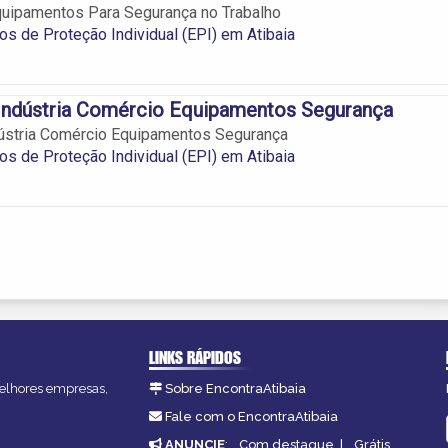
quipamentos Para Segurança no Trabalho
s de Proteção Individual (EPI) em Atibaia
 Indústria Comércio Equipamentos Segurança
dústria Comércio Equipamentos Segurança
s de Proteção Individual (EPI) em Atibaia
LINKS RÁPIDOS
 melhores empresas,
Sobre EncontraAtibaia
Fale com o EncontraAtibaia
ANUNCIE
:
Com destaque
|
Grátis