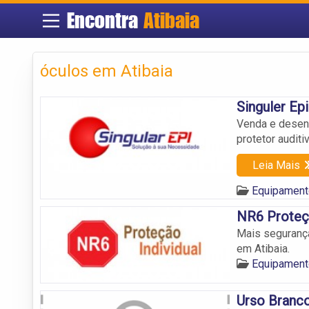
Encontra
Atibaia
óculos em Atibaia
Singuler Epi
Venda e desenv
protetor auditi
Leia Mais
Equipamento
NR6 Prote
Mais segurança
em Atibaia.
Equipamento
Urso Branc