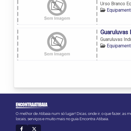
Urso Branco E
Equipamento
Guaruluvas
Guaruluvas In
Equipamento
ENCONTRAATIBAIA
O melhor de Atibaia num só lugar! Dicas, onde ir, o que fazer, as
locais, serviços e muito mais no guia Encontra Atibaia.