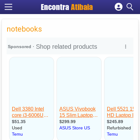
Encontra
Atibaia
Cadastrar empresa
Fazer login
notebooks
Criar conta