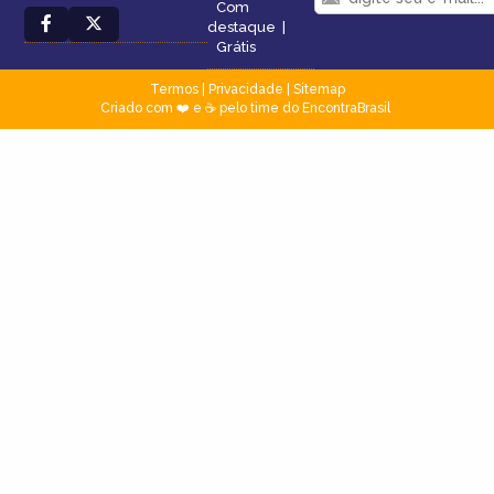
Com
destaque
|
Grátis
Termos
|
Privacidade
|
Sitemap
Criado com ❤️ e ☕ pelo time do EncontraBrasil