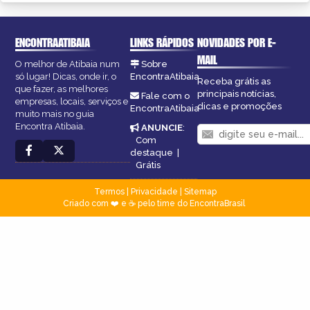
ENCONTRAATIBAIA
LINKS RÁPIDOS
NOVIDADES POR E-
MAIL
O melhor de Atibaia num
Sobre
só lugar! Dicas, onde ir, o
EncontraAtibaia
Receba grátis as
que fazer, as melhores
principais notícias,
Fale com o
empresas, locais, serviços e
dicas e promoções
EncontraAtibaia
muito mais no guia
Encontra Atibaia.
ANUNCIE
:
Com
destaque
|
Grátis
Termos
|
Privacidade
|
Sitemap
Criado com ❤️ e ☕ pelo time do EncontraBrasil