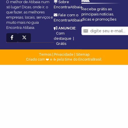
MAIL
O melhor de Atibaia num
Sobre
só lugar! Dicas, onde ir, o
EncontraAtibaia
Receba grátis as
que fazer, as melhores
principais notícias,
Fale com o
empresas, locais, serviços e
dicas e promoções
EncontraAtibaia
muito mais no guia
Encontra Atibaia.
ANUNCIE
:
Com
destaque
|
Grátis
Termos
|
Privacidade
|
Sitemap
Criado com ❤️ e ☕ pelo time do EncontraBrasil