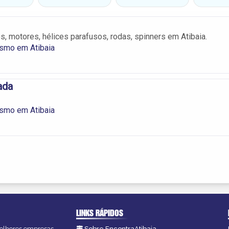
s, motores, hélices parafusos, rodas, spinners em Atibaia.
smo em Atibaia
ada
smo em Atibaia
LINKS RÁPIDOS
 melhores empresas,
Sobre EncontraAtibaia