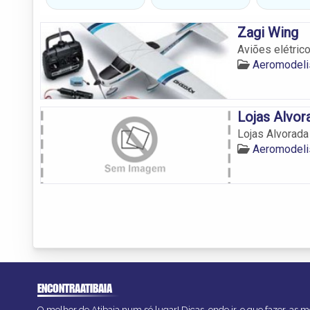
Zagi Wing
Aviões elétrico
Aeromodeli
Lojas Alvor
Lojas Alvorada
Aeromodeli
ENCONTRAATIBAIA
O melhor de Atibaia num só lugar! Dicas, onde ir, o que fazer, as