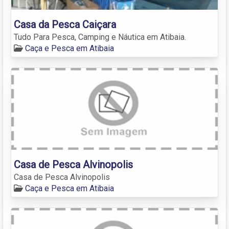
Casa da Pesca Caiçara
Tudo Para Pesca, Camping e Náutica em Atibaia.
Caça e Pesca em Atibaia
Casa de Pesca Alvinopolis
Casa de Pesca Alvinopolis
Caça e Pesca em Atibaia