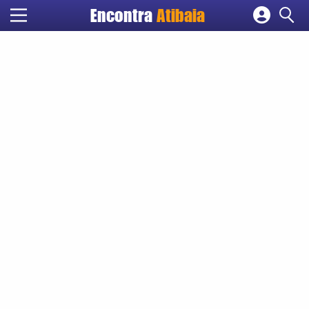
Encontra
Atibaia
Cadastrar empresa
Fazer login
Criar conta