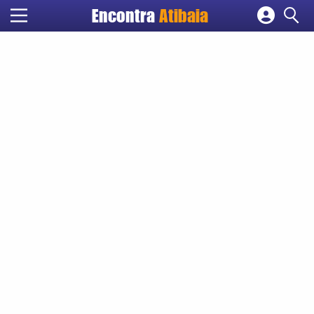
Encontra
Atibaia
Cadastrar empresa
Fazer login
Criar conta