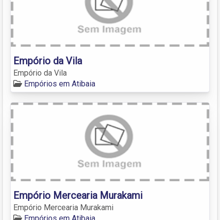
Empório da Vila
Empório da Vila
Empórios em Atibaia
Empório Mercearia Murakami
Empório Mercearia Murakami
Empórios em Atibaia