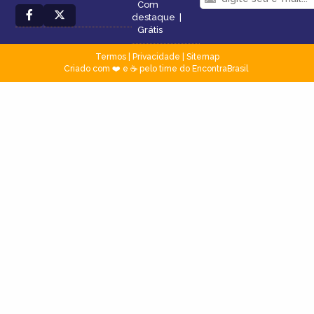
Com
destaque
|
Grátis
Termos
|
Privacidade
|
Sitemap
Criado com ❤️ e ☕ pelo time do EncontraBrasil