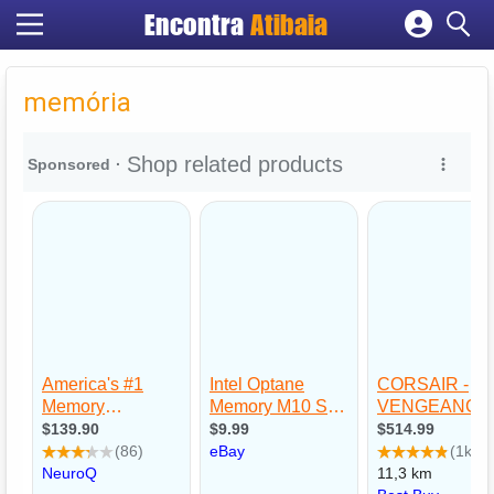
Encontra
Atibaia
Cadastrar empresa
Fazer login
memória
Criar conta