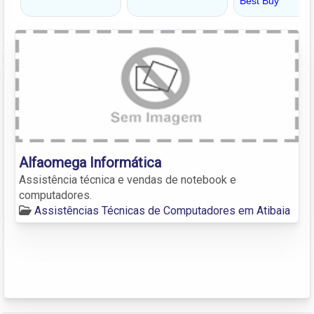
Alfaomega Informática
Assistência técnica e vendas de notebook e
computadores.
Assistências Técnicas de Computadores em Atibaia